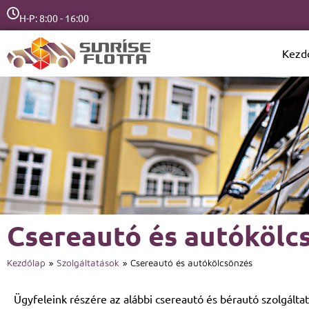
H-P: 8:00 - 16:00
Kezd
Csereautó és autókölc
Kezdőlap
»
Szolgáltatások
»
Csereautó és autókölcsönzés
Ügyfeleink részére az alábbi csereautó és bérautó szolgáltatá