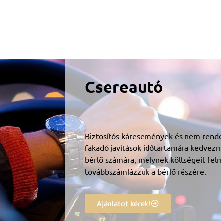
Csereautó
Biztosítós káresemények és nem rende
fakadó javítások időtartamára kedvezm
bérlő számára, melynek költségeit fel
továbbszámlázzuk a bérlő részére.
Ajánlatot kérek!