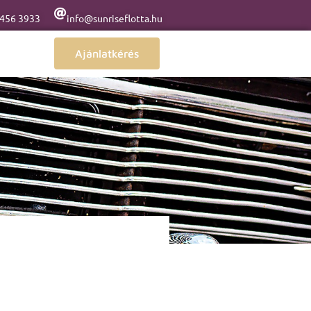
 456 3933
info@sunriseflotta.hu
Ajánlatkérés