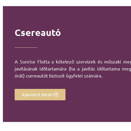
Csereautó
A Sunrise Flotta a kötelező szervizek és műszaki me
javításának időtartamára (ha a javítás időtartama me
órát) csereautót biztosít ügyfelei számára.
Ajánlatot kérek!