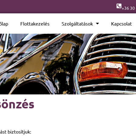
+36 30
őlap
Flottakezelés
Szolgáltatások
Kapcsolat
sönzés
st biztosítjuk: