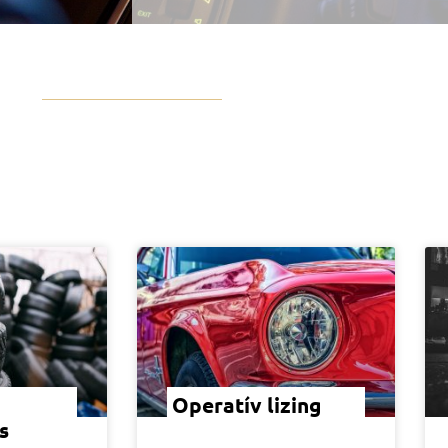
Operatív lizing
s