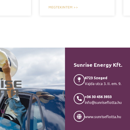
MEGTEKINTEM >>
Sunrise Energy Kft.
6723 Szeged
Vajda utca 3. II. em. 9.
+36 30 456 3933
info@sunriseflotta.hu
hu
www.sunriseflotta.hu