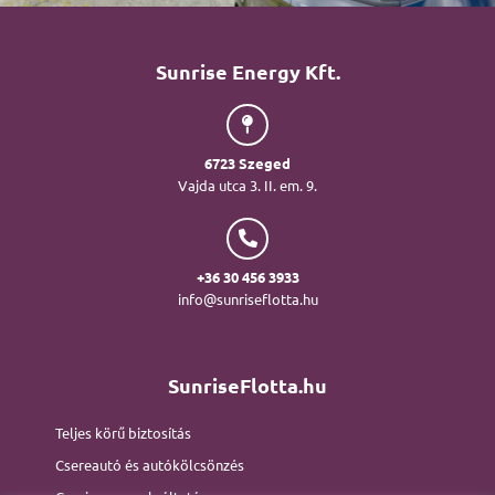
Sunrise Energy Kft.
6723 Szeged
Vajda utca 3. II. em. 9.
+36 30 456 3933
info@sunriseflotta.hu
SunriseFlotta.hu
Teljes körű biztosítás
Csereautó és autókölcsönzés