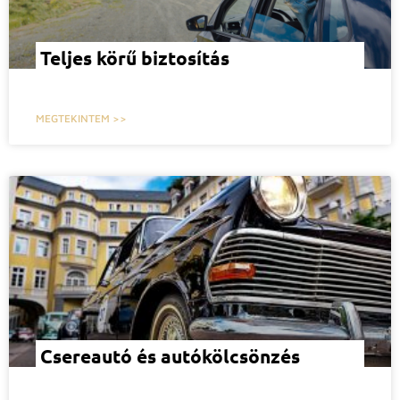
Teljes körű biztosítás
MEGTEKINTEM >>
Csereautó és autókölcsönzés