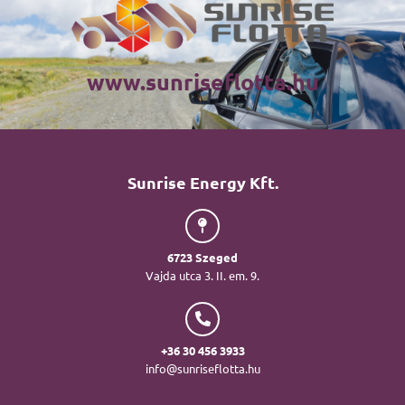
www.sunriseflotta.hu
Sunrise Energy Kft.
6723 Szeged
Vajda utca 3. II. em. 9.
+36 30 456 3933
info@sunriseflotta.hu